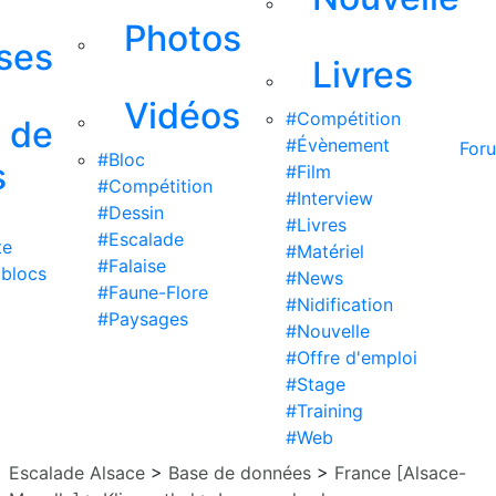
Photos
ises
Livres
Vidéos
#Compétition
s de
#Évènement
For
#Bloc
s
#Film
#Compétition
#Interview
#Dessin
#Livres
#Escalade
te
#Matériel
#Falaise
 blocs
#News
#Faune-Flore
#Nidification
#Paysages
#Nouvelle
#Offre d'emploi
#Stage
#Training
#Web
Escalade Alsace
>
Base de données
>
France [Alsace-