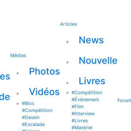
Rechercher
Articles
News
Médias
Nouvelle
Photos
ses
Livres
Vidéos
#Compétition
 de
#Évènement
Foru
#Bloc
#Film
#Compétition
#Interview
#Dessin
#Livres
#Escalade
#Matériel