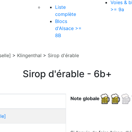
Voies & b
Liste
>= 9a
complète
Blocs
d'Alsace >=
8B
elle]
>
Klingenthal
>
Sirop d'érable
Sirop d'érable - 6b+
Note globale
le]