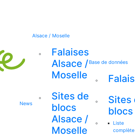
Alsace / Moselle
Falaises
Alsace /
Base de données
Moselle
Falai
Sites de
Sites
News
blocs
blocs
Alsace /
Liste
Moselle
complète