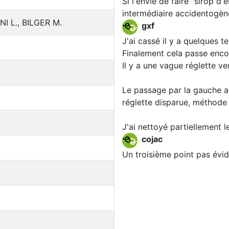
Si l'envie de faire "sirop d
intermédiaire accidentogène
I L., BILGER M.
gxf
J'ai cassé il y a quelques t
Finalement cela passe enco
Il y a une vague réglette ve
Le passage par la gauche a
réglette disparue, méthode 
J'ai nettoyé partiellement 
cojac
Un troisième point pas évide