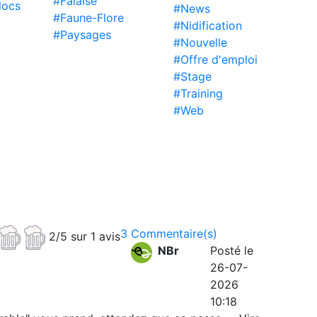
#Falaise
locs
#News
#Faune-Flore
#Nidification
#Paysages
#Nouvelle
#Offre d'emploi
#Stage
#Training
#Web
3 Commentaire(s)
2/5 sur 1 avis
NBr
Posté le
26-07-
2026
10:18