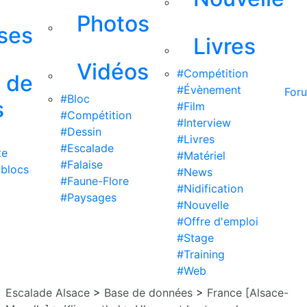
Photos
ises
Livres
Vidéos
#Compétition
s de
#Évènement
For
#Bloc
s
#Film
#Compétition
#Interview
#Dessin
#Livres
#Escalade
te
#Matériel
#Falaise
 blocs
#News
#Faune-Flore
#Nidification
#Paysages
#Nouvelle
#Offre d'emploi
#Stage
#Training
#Web
Escalade Alsace
>
Base de données
>
France [Alsace-