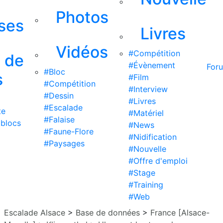
Photos
ises
Livres
Vidéos
#Compétition
s de
#Évènement
For
#Bloc
s
#Film
#Compétition
#Interview
#Dessin
#Livres
#Escalade
te
#Matériel
#Falaise
 blocs
#News
#Faune-Flore
#Nidification
#Paysages
#Nouvelle
#Offre d'emploi
#Stage
#Training
#Web
Escalade Alsace
>
Base de données
>
France [Alsace-