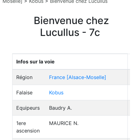
Moselle]
>
Kobus
>
Bienvenue chez Lucullus
Bienvenue chez
Lucullus - 7c
Infos sur la voie
Région
France [Alsace-Moselle]
Falaise
Kobus
Equipeurs
Baudry A.
1ere
MAURICE N.
ascension