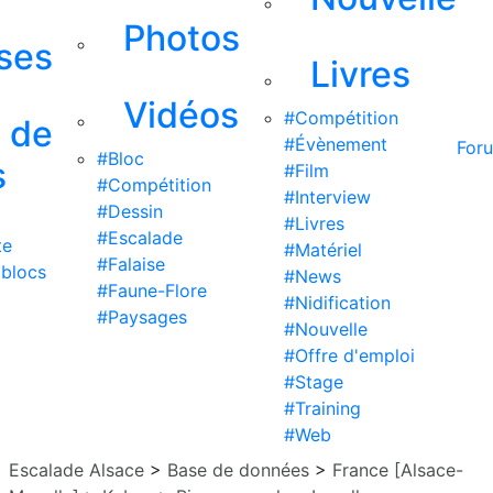
Photos
ises
Livres
Vidéos
#Compétition
s de
#Évènement
For
#Bloc
s
#Film
#Compétition
#Interview
#Dessin
#Livres
#Escalade
te
#Matériel
#Falaise
 blocs
#News
#Faune-Flore
#Nidification
#Paysages
#Nouvelle
#Offre d'emploi
#Stage
#Training
#Web
Escalade Alsace
>
Base de données
>
France [Alsace-