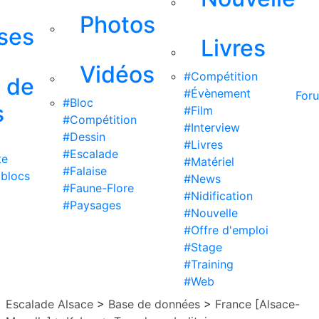
Photos
ises
Livres
Vidéos
#Compétition
s de
#Évènement
For
#Bloc
s
#Film
#Compétition
#Interview
#Dessin
#Livres
#Escalade
te
#Matériel
#Falaise
 blocs
#News
#Faune-Flore
#Nidification
#Paysages
#Nouvelle
#Offre d'emploi
#Stage
#Training
#Web
Escalade Alsace
>
Base de données
>
France [Alsace-