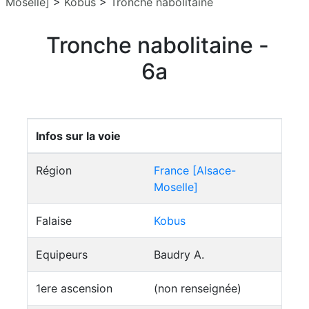
Moselle]
>
Kobus
>
Tronche nabolitaine
Tronche nabolitaine -
6a
Infos sur la voie
Région
France [Alsace-
Moselle]
Falaise
Kobus
Equipeurs
Baudry A.
1ere ascension
(non renseignée)