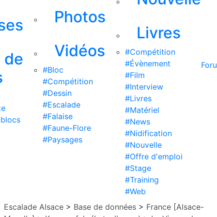
Photos
ises
Livres
Vidéos
#Compétition
s de
#Évènement
For
#Bloc
s
#Film
#Compétition
#Interview
#Dessin
#Livres
#Escalade
te
#Matériel
#Falaise
 blocs
#News
#Faune-Flore
#Nidification
#Paysages
#Nouvelle
#Offre d'emploi
#Stage
#Training
#Web
Escalade Alsace
>
Base de données
>
France [Alsace-