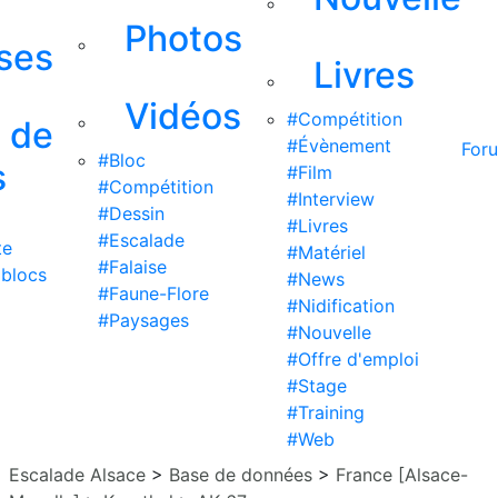
Photos
ises
Livres
Vidéos
#Compétition
s de
#Évènement
For
#Bloc
s
#Film
#Compétition
#Interview
#Dessin
#Livres
#Escalade
te
#Matériel
#Falaise
 blocs
#News
#Faune-Flore
#Nidification
#Paysages
#Nouvelle
#Offre d'emploi
#Stage
#Training
#Web
Escalade Alsace
>
Base de données
>
France [Alsace-