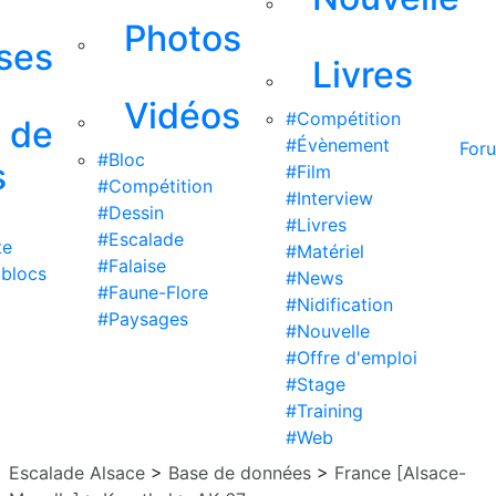
Photos
ises
Livres
Vidéos
#Compétition
s de
#Évènement
For
#Bloc
s
#Film
#Compétition
#Interview
#Dessin
#Livres
#Escalade
te
#Matériel
#Falaise
 blocs
#News
#Faune-Flore
#Nidification
#Paysages
#Nouvelle
#Offre d'emploi
#Stage
#Training
#Web
Escalade Alsace
>
Base de données
>
France [Alsace-