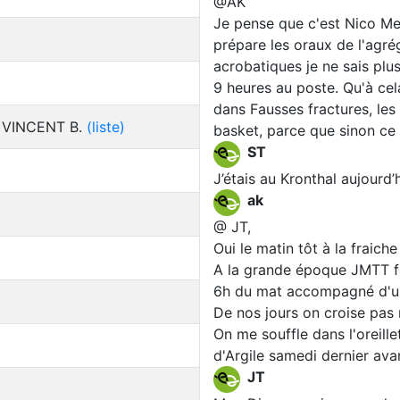
@AK
Je pense que c'est Nico Mey
prépare les oraux de l'agré
acrobatiques je ne sais plu
9 heures au poste. Qu'à cela
dans Fausses fractures, les 
, VINCENT B.
(liste)
basket, parce que sinon ce 
ST
J’étais au Kronthal aujourd’
ak
@ JT,
Oui le matin tôt à la fraiche 
A la grande époque JMTT fai
6h du mat accompagné d'un
De nos jours on croise pas
On me souffle dans l'oreill
d'Argile samedi dernier ava
JT