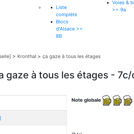
Voies & b
Liste
>= 9a
complète
Blocs
d'Alsace >=
8B
elle]
>
Kronthal
>
ça gaze à tous les étages
a gaze à tous les étages - 7c
Note globale
]