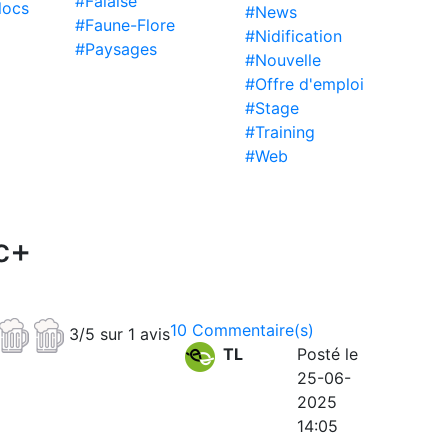
#Falaise
locs
#News
#Faune-Flore
#Nidification
#Paysages
#Nouvelle
#Offre d'emploi
#Stage
#Training
#Web
/c+
10 Commentaire(s)
3/5 sur 1 avis
TL
Posté le
25-06-
2025
14:05