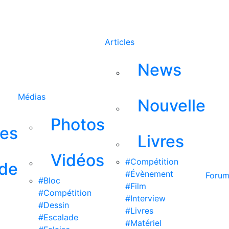
Rechercher
Articles
News
Médias
Nouvelle
Photos
ses
Livres
Vidéos
#Compétition
 de
#Évènement
Foru
#Bloc
#Film
#Compétition
#Interview
#Dessin
#Livres
#Escalade
#Matériel