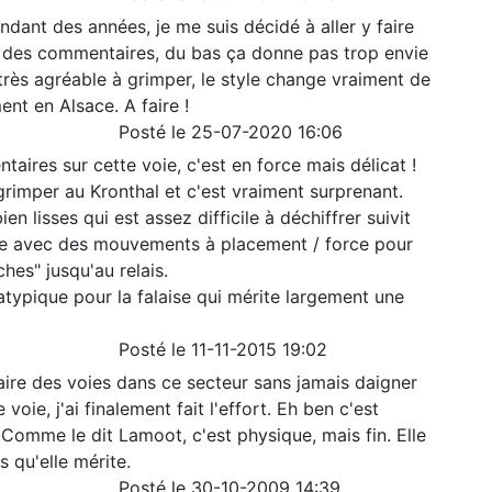
dant des années, je me suis décidé à aller y faire
is des commentaires, du bas ça donne pas trop envie
très agréable à grimper, le style change vraiment de
ent en Alsace. A faire !
Posté le 25-07-2020 16:06
taires sur cette voie, c'est en force mais délicat !
grimper au Kronthal et c'est vraiment surprenant.
en lisses qui est assez difficile à déchiffrer suivit
ne avec des mouvements à placement / force pour
ches" jusqu'au relais.
typique pour la falaise qui mérite largement une
Posté le 11-11-2015 19:02
aire des voies dans ce secteur sans jamais daigner
voie, j'ai finalement fait l'effort. Eh ben c'est
 Comme le dit Lamoot, c'est physique, mais fin. Elle
 qu'elle mérite.
Posté le 30-10-2009 14:39