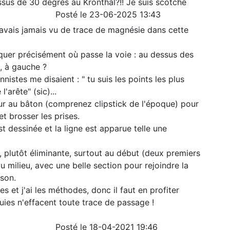
sus de 30 degrés au Kronthal?!! Je suis scotché
Posté le 23-06-2025 13:43
'avais jamais vu de trace de magnésie dans cette
iquer précisément où passe la voie : au dessus des
e, à gauche ?
istes me disaient : " tu suis les points les plus
l'arête" (sic)...
tour au bâton (comprenez clipstick de l'époque) pour
t brosser les prises.
est dessinée et la ligne est apparue telle une
e, plutôt éliminante, surtout au début (deux premiers
u milieu, avec une belle section pour rejoindre la
ison.
es et j'ai les méthodes, donc il faut en profiter
uies n'effacent toute trace de passage !
Posté le 18-04-2021 19:46