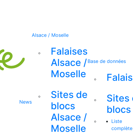
Alsace / Moselle
Falaises
Alsace /
Base de données
Moselle
Falai
Sites de
Sites
News
blocs
blocs
Alsace /
Liste
Moselle
complète