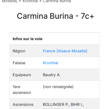
Moselle]
>
Kronthal
>
Carmina Burina
Carmina Burina - 7c+
Infos sur la voie
Région
France [Alsace-Moselle]
Falaise
Kronthal
Equipeurs
Baudry A.
1ere
(non renseignée)
ascension
Ascensions
BOLLINGER P., BIHR I.,