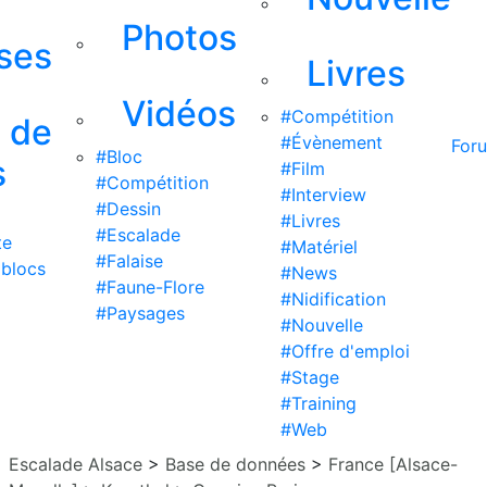
Photos
ises
Livres
Vidéos
#Compétition
s de
#Évènement
For
#Bloc
s
#Film
#Compétition
#Interview
#Dessin
#Livres
#Escalade
te
#Matériel
#Falaise
 blocs
#News
#Faune-Flore
#Nidification
#Paysages
#Nouvelle
#Offre d'emploi
#Stage
#Training
#Web
Escalade Alsace
>
Base de données
>
France [Alsace-