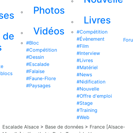
Photos
ises
Livres
Vidéos
#Compétition
s de
#Évènement
For
#Bloc
s
#Film
#Compétition
#Interview
#Dessin
#Livres
#Escalade
te
#Matériel
#Falaise
 blocs
#News
#Faune-Flore
#Nidification
#Paysages
#Nouvelle
#Offre d'emploi
#Stage
#Training
#Web
Escalade Alsace
>
Base de données
>
France [Alsace-