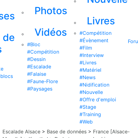
Photos
ises
Livres
Vidéos
#Compétition
s de
#Évènement
For
#Bloc
s
#Film
#Compétition
#Interview
#Dessin
#Livres
#Escalade
te
#Matériel
#Falaise
 blocs
#News
#Faune-Flore
#Nidification
#Paysages
#Nouvelle
#Offre d'emploi
#Stage
#Training
#Web
Escalade Alsace
>
Base de données
>
France [Alsace-