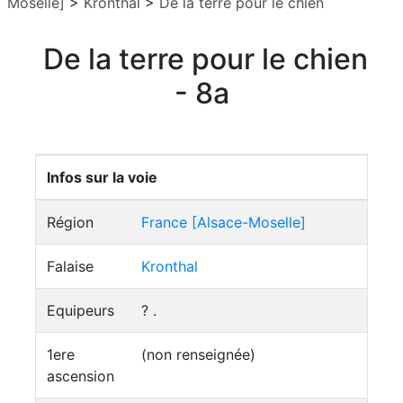
Moselle]
>
Kronthal
>
De la terre pour le chien
De la terre pour le chien
- 8a
Infos sur la voie
Région
France [Alsace-Moselle]
Falaise
Kronthal
Equipeurs
? .
1ere
(non renseignée)
ascension