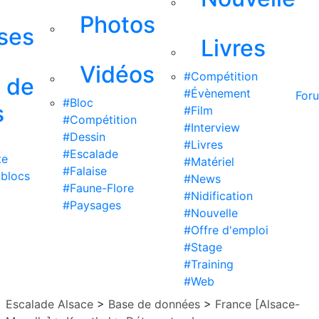
Photos
ises
Livres
Vidéos
#Compétition
s de
#Évènement
For
#Bloc
s
#Film
#Compétition
#Interview
#Dessin
#Livres
#Escalade
te
#Matériel
#Falaise
 blocs
#News
#Faune-Flore
#Nidification
#Paysages
#Nouvelle
#Offre d'emploi
#Stage
#Training
#Web
Escalade Alsace
>
Base de données
>
France [Alsace-