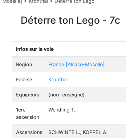
Moselle]
>
Kronthal
>
Déterre ton Lego
Déterre ton Lego - 7c
Infos sur la voie
Région
France [Alsace-Moselle]
Falaise
Kronthal
Equipeurs
(non renseigné)
1ere
Wendling T.
ascension
Ascensions
SCHWINTE L., KOPPEL A.