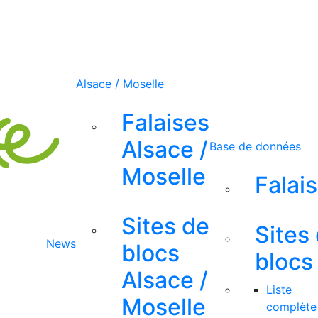
Alsace / Moselle
Falaises
Alsace /
Base de données
Moselle
Falai
Sites de
Sites
News
blocs
blocs
Alsace /
Liste
Moselle
complète