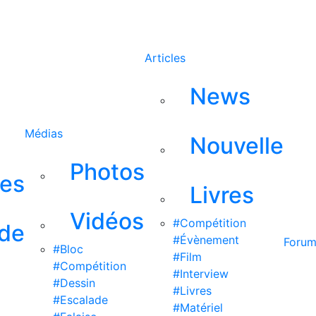
Rechercher
Articles
News
Médias
Nouvelle
Photos
ses
Livres
Vidéos
#Compétition
 de
#Évènement
Foru
#Bloc
#Film
#Compétition
#Interview
#Dessin
#Livres
#Escalade
#Matériel