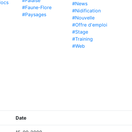
#Falaise
locs
#News
#Faune-Flore
#Nidification
#Paysages
#Nouvelle
#Offre d'emploi
#Stage
#Training
#Web
Date