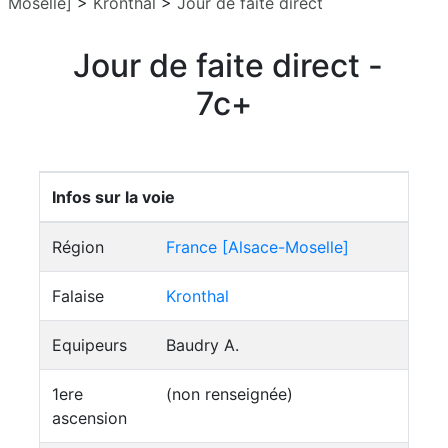
Moselle]
>
Kronthal
>
Jour de faite direct
Jour de faite direct -
7c+
Infos sur la voie
Région
France [Alsace-Moselle]
Falaise
Kronthal
Equipeurs
Baudry A.
1ere
(non renseignée)
ascension