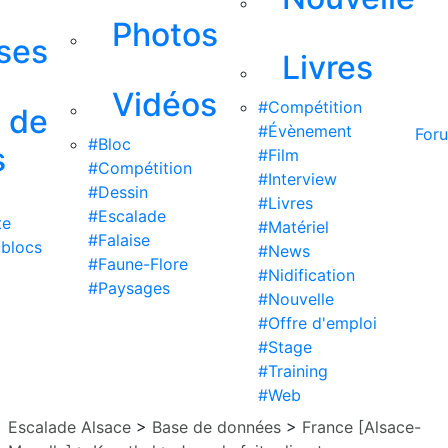
Photos
ises
Livres
Vidéos
#Compétition
s de
#Évènement
For
#Bloc
s
#Film
#Compétition
#Interview
#Dessin
#Livres
#Escalade
te
#Matériel
#Falaise
 blocs
#News
#Faune-Flore
#Nidification
#Paysages
#Nouvelle
#Offre d'emploi
#Stage
#Training
#Web
Escalade Alsace
>
Base de données
>
France [Alsace-