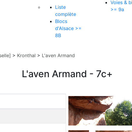
Voies & b
Liste
>= 9a
complète
Blocs
d'Alsace >=
8B
elle]
>
Kronthal
>
L'aven Armand
L'aven Armand - 7c+