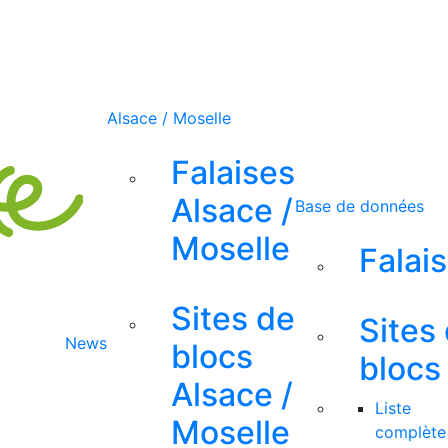
Alsace / Moselle
Falaises
Alsace /
Base de données
Moselle
Falai
Sites de
Sites
News
blocs
blocs
Alsace /
Liste
Moselle
complète