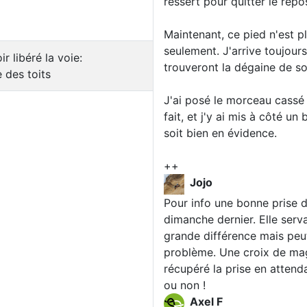
ressert pour quitter le repo
Maintenant, ce pied n'est 
seulement. J'arrive toujour
 libéré la voie:
trouveront la dégaine de so
 des toits
J'ai posé le morceau cassé
fait, et j'y ai mis à côté un
soit bien en évidence.
++
Jojo
Pour info une bonne prise 
dimanche dernier. Elle serva
grande différence mais peut
problème. Une croix de magn
récupéré la prise en attenda
ou non !
Axel F