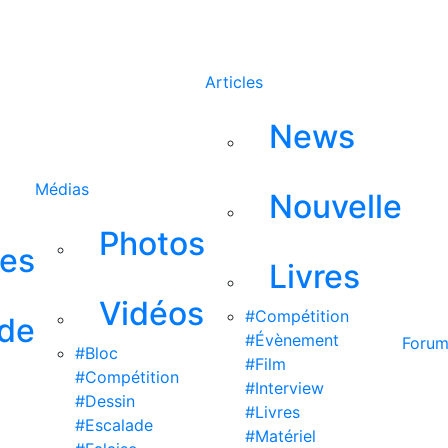
Rechercher
Articles
News
Médias
Nouvelle
Photos
ses
Livres
Vidéos
#Compétition
 de
#Évènement
Foru
#Bloc
#Film
#Compétition
#Interview
#Dessin
#Livres
#Escalade
#Matériel