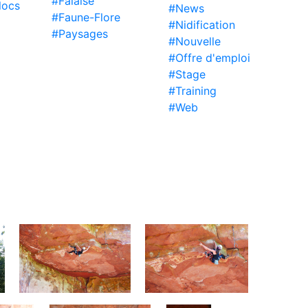
#Falaise
locs
#News
#Faune-Flore
#Nidification
#Paysages
#Nouvelle
#Offre d'emploi
#Stage
#Training
#Web