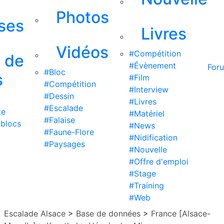
Photos
ises
Livres
Vidéos
#Compétition
s de
#Évènement
For
#Bloc
s
#Film
#Compétition
#Interview
#Dessin
#Livres
#Escalade
te
#Matériel
#Falaise
 blocs
#News
#Faune-Flore
#Nidification
#Paysages
#Nouvelle
#Offre d'emploi
#Stage
#Training
#Web
Escalade Alsace
>
Base de données
>
France [Alsace-