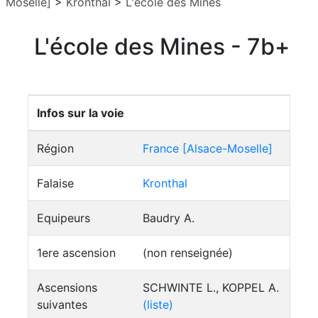
Moselle]
>
Kronthal
>
L'école des Mines
L'école des Mines - 7b+
Infos sur la voie
Région
France [Alsace-Moselle]
Falaise
Kronthal
Equipeurs
Baudry A.
1ere ascension
(non renseignée)
Ascensions
SCHWINTE L., KOPPEL A.
suivantes
(liste)