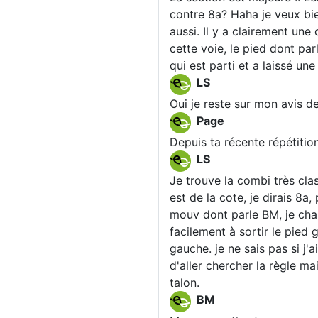
contre 8a? Haha je veux bien 
aussi. Il y a clairement un
cette voie, le pied dont pa
qui est parti et a laissé un
LS
Oui je reste sur mon avis d
Page
Depuis ta récente répétitio
LS
Je trouve la combi très cla
est de la cote, je dirais 8a
mouv dont parle BM, je charg
facilement à sortir le pied
gauche. je ne sais pas si j
d'aller chercher la règle ma
talon.
BM