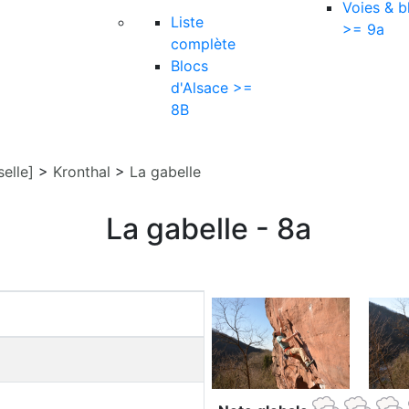
Voies & b
Liste
>= 9a
complète
Blocs
d'Alsace >=
8B
elle]
>
Kronthal
>
La gabelle
La gabelle - 8a