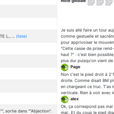
Note globale
Je suis allé faire un tour a
E L., ...
(liste)
comme gestuelle et sacrémen
pour apprivoiser le mouvem
"Cette casse de prise rend-
haut ?" : c'est bien possib
plus dur puisqu'on vient de
Page
Non c'est le pied droit à 2'
droite. Comme disait BM plu
en chargeant ce truc. T'as l
verticale. Rien à voir avec
alex
Ok, ça correspond pas mal à
"", sortie dans ""Abjection".
mal.. Et du coup le pied dis