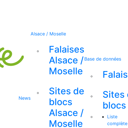
Alsace / Moselle
Falaises
Alsace /
Base de données
Moselle
Falai
Sites de
Sites
News
blocs
blocs
Alsace /
Liste
Moselle
complète