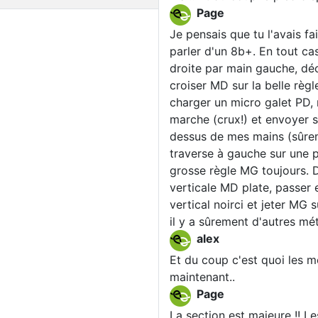
Page
Je pensais que tu l'avais fa
parler d'un 8b+. En tout ca
droite par main gauche, déc
croiser MD sur la belle règ
charger un micro galet PD,
marche (crux!) et envoyer s
dessus de mes mains (sûreme
traverse à gauche sur une p
grosse règle MG toujours. De
verticale MD plate, passer 
vertical noirci et jeter MG s
il y a sûrement d'autres mé
alex
Et du coup c'est quoi les mé
maintenant..
Page
La section est majeure !! L