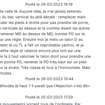
Posté le 26-03-2023 16:18
ite celle là. Aucune idée, je n'ai jamais entendu
s du bac vertical du jeté décalé : remplacer main
aler les pieds à droite pour pas prendre de porte,
le verticale au dessus et là comme disent les autres
 ramener MG au dessus de MD, monter PG sur la
ur une règle. Ensuite moi je mets un talon D au
nt là où TL a fait un improbable yaniro), et je
etite règle et relance encore plus loin sur une
 la il faut valoriser le talon droit pour prendre une
en pointe PD, ramener le PG très haut sur un pied
ur la strate. Très classe et tout à l'horizontale. Mais
thodes.
Posté le 26-03-2023 10:44
thodes là-haut ? Il paraît que l'Abjection c'est 8b+
Posté le 25-03-2023 17:29
es mouvements sortent tous de l'ordinaire. Par