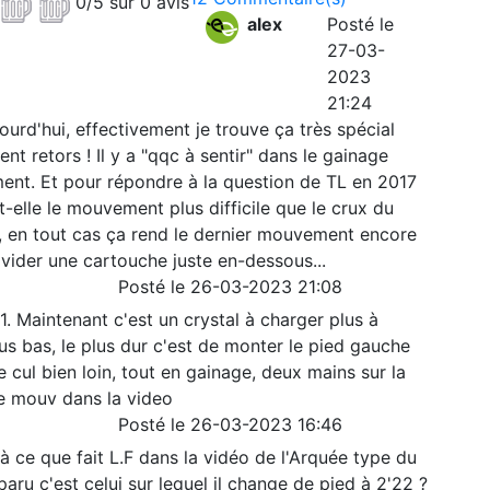
0/5 sur 0 avis
alex
Posté le
27-03-
2023
21:24
ujourd'hui, effectivement je trouve ça très spécial
t retors ! Il y a "qqc à sentir" dans le gainage
ent. Et pour répondre à la question de TL en 2017
t-elle le mouvement plus difficile que le crux du
le, en tout cas ça rend le dernier mouvement encore
 vider une cartouche juste en-dessous...
Posté le 26-03-2023 21:08
11. Maintenant c'est un crystal à charger plus à
s bas, le plus dur c'est de monter le pied gauche
e cul bien loin, tout en gainage, deux mains sur la
 le mouv dans la video
Posté le 26-03-2023 16:46
 ce que fait L.F dans la vidéo de l'Arquée type du
paru c'est celui sur lequel il change de pied à 2'22 ?