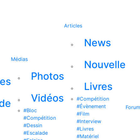
Rechercher
Articles
News
Médias
Nouvelle
Photos
ses
Livres
Vidéos
#Compétition
 de
#Évènement
Foru
#Bloc
#Film
#Compétition
#Interview
#Dessin
#Livres
#Escalade
#Matériel