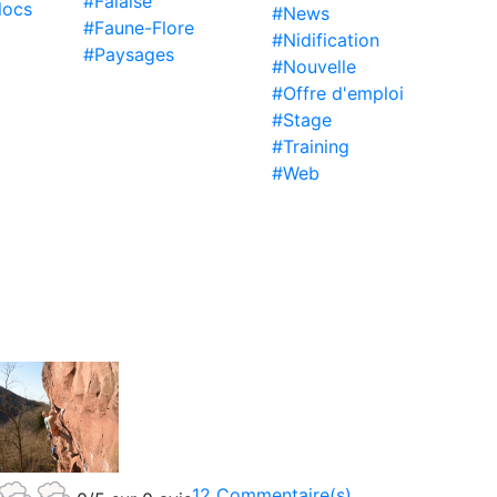
#Falaise
locs
#News
#Faune-Flore
#Nidification
#Paysages
#Nouvelle
#Offre d'emploi
#Stage
#Training
#Web
12 Commentaire(s)