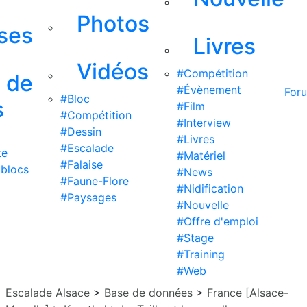
Photos
ises
Livres
Vidéos
#Compétition
s de
#Évènement
For
#Bloc
s
#Film
#Compétition
#Interview
#Dessin
#Livres
#Escalade
te
#Matériel
#Falaise
 blocs
#News
#Faune-Flore
#Nidification
#Paysages
#Nouvelle
#Offre d'emploi
#Stage
#Training
#Web
Escalade Alsace
>
Base de données
>
France [Alsace-