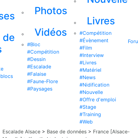
Photos
ises
Livres
Vidéos
#Compétition
s de
#Évènement
For
#Bloc
s
#Film
#Compétition
#Interview
#Dessin
#Livres
#Escalade
te
#Matériel
#Falaise
 blocs
#News
#Faune-Flore
#Nidification
#Paysages
#Nouvelle
#Offre d'emploi
#Stage
#Training
#Web
Escalade Alsace
>
Base de données
>
France [Alsace-