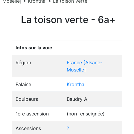
Moselle]
>
Kronthal
>
La toison verte
La toison verte - 6a+
Infos sur la voie
Région
France [Alsace-
Moselle]
Falaise
Kronthal
Equipeurs
Baudry A.
1ere ascension
(non renseignée)
Ascensions
?