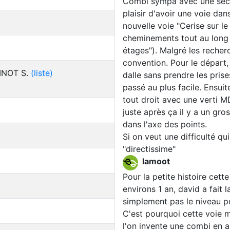
Combi sympa avec une sectio
plaisir d'avoir une voie dan
nouvelle voie "Cerise sur le g
cheminements tout au long d
étages"). Malgré les recher
convention. Pour le départ, 
INOT S.
(liste)
dalle sans prendre les prise
passé au plus facile. Ensuit
tout droit avec une verti MD
juste après ça il y a un gro
dans l'axe des points.
Si on veut une difficulté qu
"directissime"
lamoot
Pour la petite histoire cet
environs 1 an, david a fait 
simplement pas le niveau po
C'est pourquoi cette voie m
l'on invente une combi en al