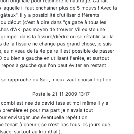
n originale pour rejoindre le naufrage. Ca fait
s laquelle il faut enchaîner plus de 5 mouvs ! Avec la
âteux", il y a possibilité d'utiliser différents
u début (c'est à dire dans "ça gaze à tous les
ches d'AK, pas moyen de trouver s'il existe une
grimper dans la fissure/dièdre ou se rétablir sur la
s de la fissure ne change pas grand chose, je suis
e, au niveau de la 4e paire il est possible de passer
 ou bien à gauche en utilisant l'arête, et surtout
s repos à gauche que l'on peut éviter en restant
i se rapproche du 8a+, mieux vaut choisir l'option
Posté le 21-11-2009 13:17
te combi est née de david tass et moi même il y a
la première et pour ma part je n'avais tout
ur envisager une éventuelle répétition.
e tenait à coeur ( ce n'est pas tous les jours que
sace, surtout au kronthal ).