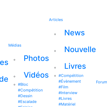
Rechercher
Articles
News
Médias
Nouvelle
Photos
ses
Livres
Vidéos
#Compétition
 de
#Évènement
Foru
#Bloc
#Film
#Compétition
#Interview
#Dessin
#Livres
#Escalade
#Matériel