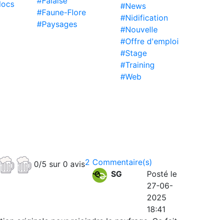
#Falaise
locs
#News
#Faune-Flore
#Nidification
#Paysages
#Nouvelle
#Offre d'emploi
#Stage
#Training
#Web
2 Commentaire(s)
0/5 sur 0 avis
SG
Posté le
27-06-
2025
18:41