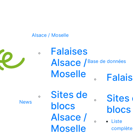
Alsace / Moselle
Falaises
Alsace /
Base de données
Moselle
Falai
Sites de
Sites
News
blocs
blocs
Alsace /
Liste
Moselle
complète