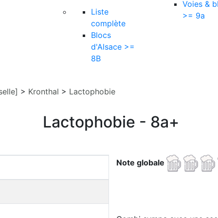
Voies & b
Liste
>= 9a
complète
Blocs
d'Alsace >=
8B
elle]
>
Kronthal
>
Lactophobie
Lactophobie - 8a+
Note globale