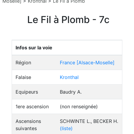
Moselle]
>
Kronthal
>
Le Fil à Plomb
Le Fil à Plomb - 7c
Infos sur la voie
Région
France [Alsace-Moselle]
Falaise
Kronthal
Equipeurs
Baudry A.
1ere ascension
(non renseignée)
Ascensions
SCHWINTE L., BECKER H.
suivantes
(liste)