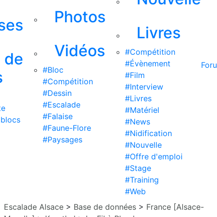
Photos
ises
Livres
Vidéos
#Compétition
s de
#Évènement
For
#Bloc
s
#Film
#Compétition
#Interview
#Dessin
#Livres
#Escalade
te
#Matériel
#Falaise
 blocs
#News
#Faune-Flore
#Nidification
#Paysages
#Nouvelle
#Offre d'emploi
#Stage
#Training
#Web
Escalade Alsace
>
Base de données
>
France [Alsace-