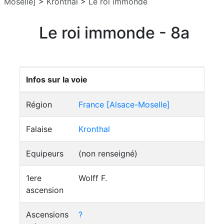
Moselle]
>
Kronthal
>
Le roi immonde
Le roi immonde - 8a
Infos sur la voie
Région
France [Alsace-Moselle]
Falaise
Kronthal
Equipeurs
(non renseigné)
1ere
Wolff F.
ascension
Ascensions
?