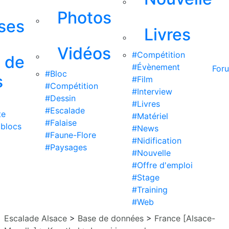
Photos
ises
Livres
Vidéos
#Compétition
s de
#Évènement
For
#Bloc
s
#Film
#Compétition
#Interview
#Dessin
#Livres
#Escalade
te
#Matériel
#Falaise
 blocs
#News
#Faune-Flore
#Nidification
#Paysages
#Nouvelle
#Offre d'emploi
#Stage
#Training
#Web
Escalade Alsace
>
Base de données
>
France [Alsace-