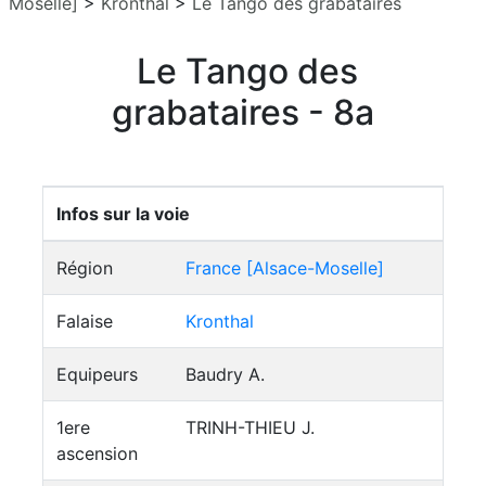
Moselle]
>
Kronthal
>
Le Tango des grabataires
Le Tango des
grabataires - 8a
Infos sur la voie
Région
France [Alsace-Moselle]
Falaise
Kronthal
Equipeurs
Baudry A.
1ere
TRINH-THIEU J.
ascension