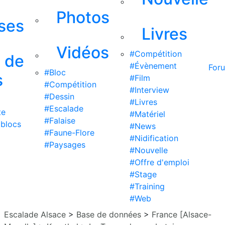
Photos
ises
Livres
Vidéos
#Compétition
s de
#Évènement
For
#Bloc
s
#Film
#Compétition
#Interview
#Dessin
#Livres
#Escalade
te
#Matériel
#Falaise
 blocs
#News
#Faune-Flore
#Nidification
#Paysages
#Nouvelle
#Offre d'emploi
#Stage
#Training
#Web
Escalade Alsace
>
Base de données
>
France [Alsace-