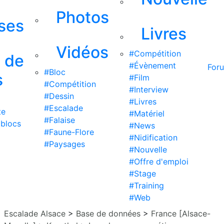
Photos
ises
Livres
Vidéos
#Compétition
s de
#Évènement
For
#Bloc
s
#Film
#Compétition
#Interview
#Dessin
#Livres
#Escalade
te
#Matériel
#Falaise
 blocs
#News
#Faune-Flore
#Nidification
#Paysages
#Nouvelle
#Offre d'emploi
#Stage
#Training
#Web
Escalade Alsace
>
Base de données
>
France [Alsace-