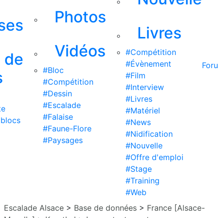
Photos
ises
Livres
Vidéos
#Compétition
s de
#Évènement
For
#Bloc
s
#Film
#Compétition
#Interview
#Dessin
#Livres
#Escalade
te
#Matériel
#Falaise
 blocs
#News
#Faune-Flore
#Nidification
#Paysages
#Nouvelle
#Offre d'emploi
#Stage
#Training
#Web
Escalade Alsace
>
Base de données
>
France [Alsace-