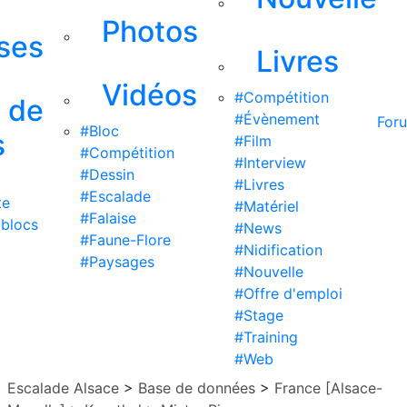
Photos
ises
Livres
Vidéos
#Compétition
s de
#Évènement
For
#Bloc
s
#Film
#Compétition
#Interview
#Dessin
#Livres
#Escalade
te
#Matériel
#Falaise
 blocs
#News
#Faune-Flore
#Nidification
#Paysages
#Nouvelle
#Offre d'emploi
#Stage
#Training
#Web
Escalade Alsace
>
Base de données
>
France [Alsace-