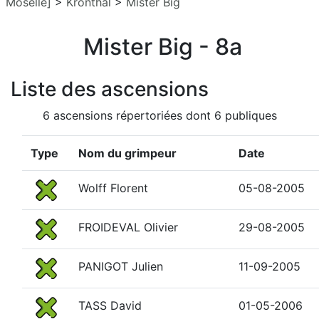
Moselle]
>
Kronthal
>
Mister Big
Mister Big - 8a
Liste des ascensions
6 ascensions répertoriées dont 6 publiques
Type
Nom du grimpeur
Date
Wolff Florent
05-08-2005
FROIDEVAL Olivier
29-08-2005
PANIGOT Julien
11-09-2005
TASS David
01-05-2006