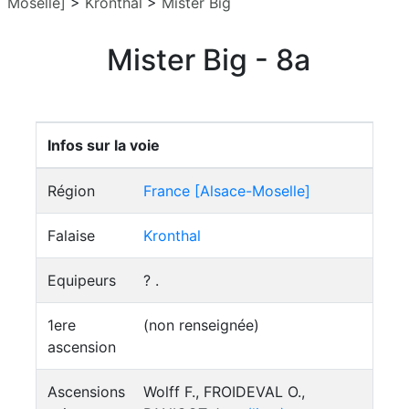
Moselle]
>
Kronthal
>
Mister Big
Mister Big - 8a
Infos sur la voie
Région
France [Alsace-Moselle]
Falaise
Kronthal
Equipeurs
? .
1ere
(non renseignée)
ascension
Ascensions
Wolff F., FROIDEVAL O.,