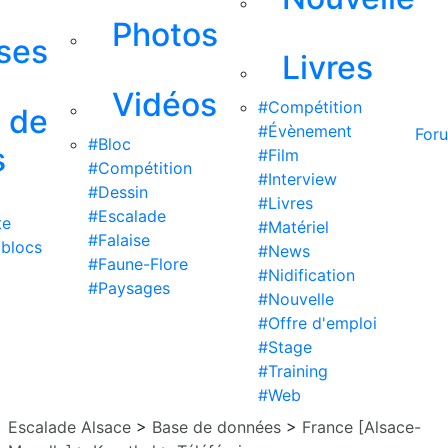
Photos
ises
Livres
Vidéos
#Compétition
s de
#Évènement
For
#Bloc
s
#Film
#Compétition
#Interview
#Dessin
#Livres
#Escalade
te
#Matériel
#Falaise
 blocs
#News
#Faune-Flore
#Nidification
#Paysages
#Nouvelle
#Offre d'emploi
#Stage
#Training
#Web
Escalade Alsace
>
Base de données
>
France [Alsace-