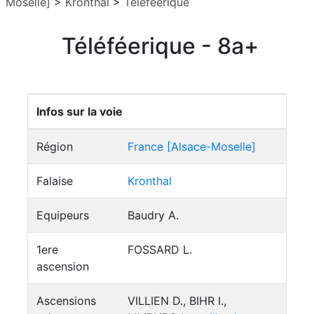
Moselle]
>
Kronthal
>
Téléféerique
Téléféerique - 8a+
Infos sur la voie
Région
France [Alsace-Moselle]
Falaise
Kronthal
Equipeurs
Baudry A.
1ere
FOSSARD L.
ascension
Ascensions
VILLIEN D., BIHR I.,