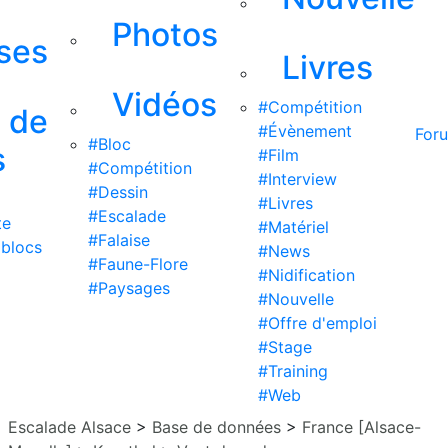
Photos
ises
Livres
Vidéos
#Compétition
s de
#Évènement
For
#Bloc
s
#Film
#Compétition
#Interview
#Dessin
#Livres
#Escalade
te
#Matériel
#Falaise
 blocs
#News
#Faune-Flore
#Nidification
#Paysages
#Nouvelle
#Offre d'emploi
#Stage
#Training
#Web
Escalade Alsace
>
Base de données
>
France [Alsace-