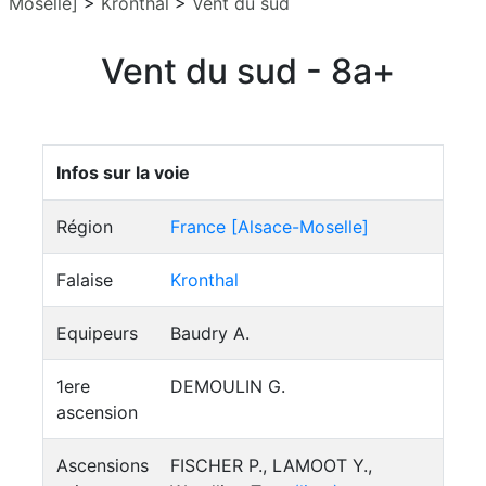
Moselle]
>
Kronthal
>
Vent du sud
Vent du sud - 8a+
Infos sur la voie
Région
France [Alsace-Moselle]
Falaise
Kronthal
Equipeurs
Baudry A.
1ere
DEMOULIN G.
ascension
Ascensions
FISCHER P., LAMOOT Y.,