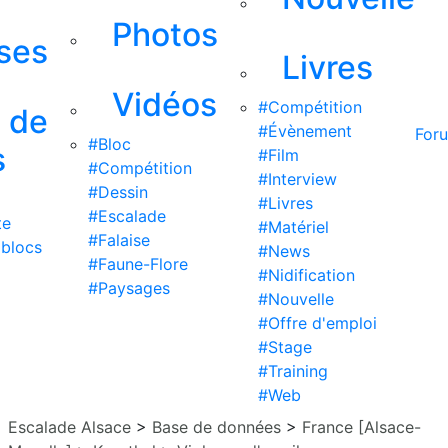
Photos
ises
Livres
Vidéos
#Compétition
s de
#Évènement
For
#Bloc
s
#Film
#Compétition
#Interview
#Dessin
#Livres
#Escalade
te
#Matériel
#Falaise
 blocs
#News
#Faune-Flore
#Nidification
#Paysages
#Nouvelle
#Offre d'emploi
#Stage
#Training
#Web
Escalade Alsace
>
Base de données
>
France [Alsace-