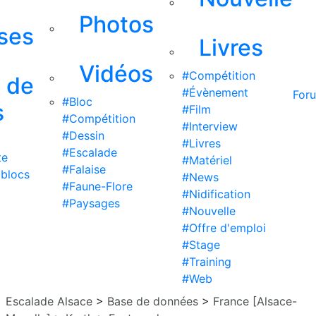
Photos
ises
Livres
Vidéos
#Compétition
s de
#Évènement
For
#Bloc
s
#Film
#Compétition
#Interview
#Dessin
#Livres
#Escalade
te
#Matériel
#Falaise
 blocs
#News
#Faune-Flore
#Nidification
#Paysages
#Nouvelle
#Offre d'emploi
#Stage
#Training
#Web
Escalade Alsace
>
Base de données
>
France [Alsace-