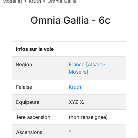
Moselle]
>
Kruth
>
Omnia Gallia
Omnia Gallia - 6c
Infos sur la voie
Région
France [Alsace-
Moselle]
Falaise
Kruth
Equipeurs
XYZ X.
1ere ascension
(non renseignée)
Ascensions
?