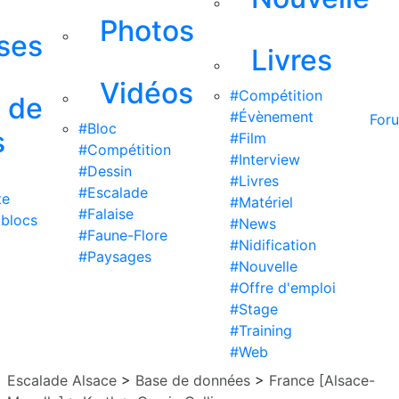
Photos
ises
Livres
Vidéos
#Compétition
s de
#Évènement
For
#Bloc
s
#Film
#Compétition
#Interview
#Dessin
#Livres
#Escalade
te
#Matériel
#Falaise
 blocs
#News
#Faune-Flore
#Nidification
#Paysages
#Nouvelle
#Offre d'emploi
#Stage
#Training
#Web
Escalade Alsace
>
Base de données
>
France [Alsace-