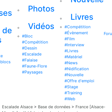
Photos
ises
Livres
Vidéos
#Compétition
s de
#Évènement
For
#Bloc
s
#Film
#Compétition
#Interview
#Dessin
#Livres
#Escalade
te
#Matériel
#Falaise
 blocs
#News
#Faune-Flore
#Nidification
#Paysages
#Nouvelle
#Offre d'emploi
#Stage
#Training
#Web
Escalade Alsace
>
Base de données
>
France [Alsace-