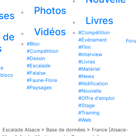
Photos
ises
Livres
Vidéos
#Compétition
s de
#Évènement
For
#Bloc
s
#Film
#Compétition
#Interview
#Dessin
#Livres
#Escalade
te
#Matériel
#Falaise
 blocs
#News
#Faune-Flore
#Nidification
#Paysages
#Nouvelle
#Offre d'emploi
#Stage
#Training
#Web
Escalade Alsace
>
Base de données
>
France [Alsace-