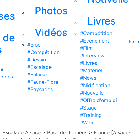
Photos
ises
Livres
Vidéos
#Compétition
s de
#Évènement
For
#Bloc
s
#Film
#Compétition
#Interview
#Dessin
#Livres
#Escalade
te
#Matériel
#Falaise
 blocs
#News
#Faune-Flore
#Nidification
#Paysages
#Nouvelle
#Offre d'emploi
#Stage
#Training
#Web
Escalade Alsace
>
Base de données
>
France [Alsace-