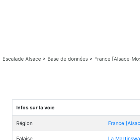
Escalade Alsace
>
Base de données
>
France [Alsace-Mos
Infos sur la voie
Région
France [Alsa
Falaise
La Martinsw