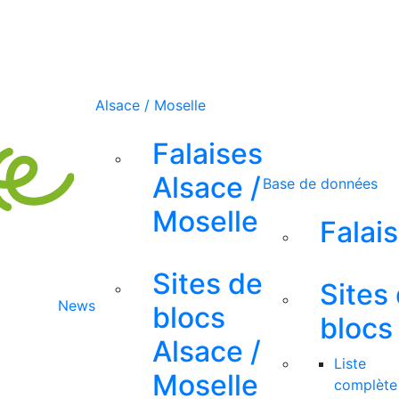
Alsace / Moselle
Falaises
Alsace /
Base de données
Moselle
Falai
Sites de
Sites
News
blocs
blocs
Alsace /
Liste
Moselle
complète