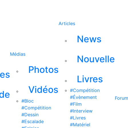
Rechercher
Articles
News
Médias
Nouvelle
Photos
ses
Livres
Vidéos
#Compétition
 de
#Évènement
Foru
#Bloc
#Film
#Compétition
#Interview
#Dessin
#Livres
#Escalade
#Matériel