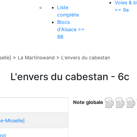
Voies & b
Liste
>= 9a
complète
Blocs
d'Alsace >=
8B
elle]
>
La Martinswand
>
L'envers du cabestan
L'envers du cabestan - 6c
Note globale
ce-Moselle]
and