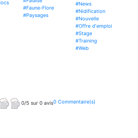
#Falaise
locs
#News
#Faune-Flore
#Nidification
#Paysages
#Nouvelle
#Offre d'emploi
#Stage
#Training
#Web
0 Commentaire(s)
0/5 sur 0 avis