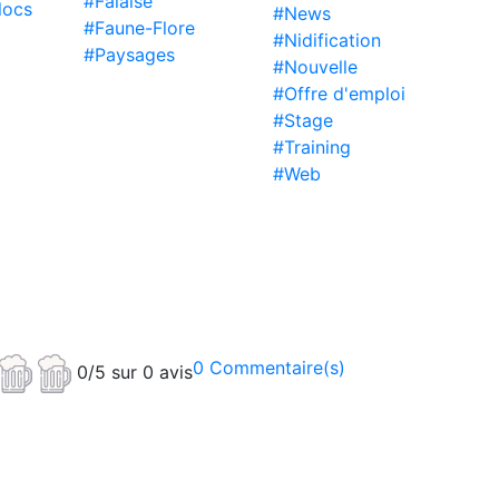
#Falaise
locs
#News
#Faune-Flore
#Nidification
#Paysages
#Nouvelle
#Offre d'emploi
#Stage
#Training
#Web
0 Commentaire(s)
0/5 sur 0 avis