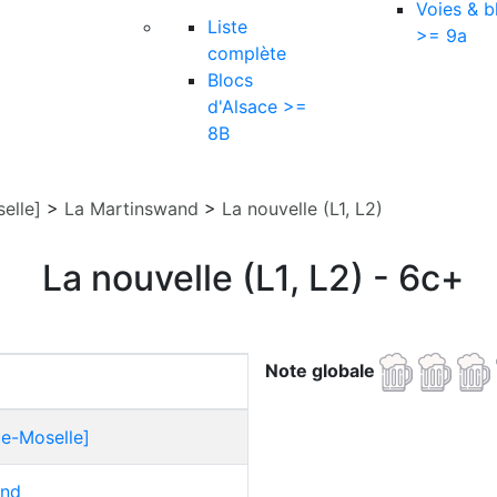
Voies & b
Liste
>= 9a
complète
Blocs
d'Alsace >=
8B
elle]
>
La Martinswand
>
La nouvelle (L1, L2)
La nouvelle (L1, L2) - 6c+
Note globale
ce-Moselle]
and