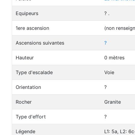
Equipeurs
? .
1ere ascension
(non renseig
Ascensions suivantes
?
Hauteur
0 mètres
Type d'escalade
Voie
Orientation
?
Rocher
Granite
Type d'effort
?
Légende
L1: 5a, L2: 6