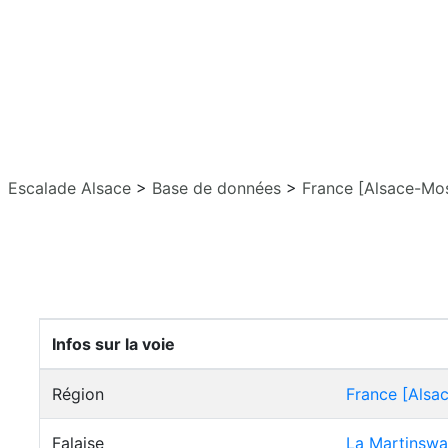
Escalade Alsace
>
Base de données
>
France [Alsace-Mos
Infos sur la voie
Région
France [Alsa
Falaise
La Martinsw