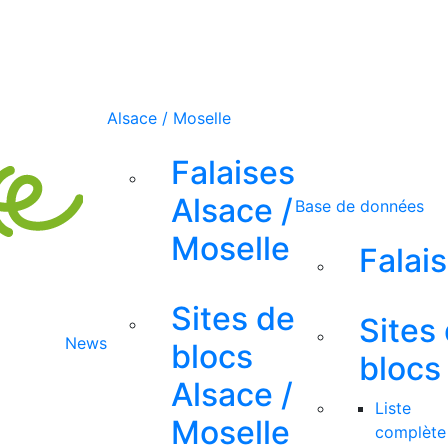
Alsace / Moselle
Falaises
Alsace /
Base de données
Moselle
Falai
Sites de
Sites
News
blocs
blocs
Alsace /
Liste
Moselle
complète