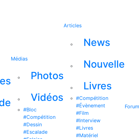
Rechercher
Articles
News
Médias
Nouvelle
Photos
ses
Livres
Vidéos
#Compétition
 de
#Évènement
Foru
#Bloc
#Film
#Compétition
#Interview
#Dessin
#Livres
#Escalade
#Matériel