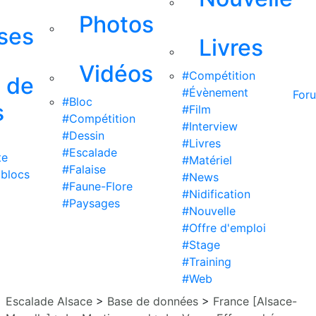
Photos
ises
Livres
Vidéos
#Compétition
s de
#Évènement
For
#Bloc
s
#Film
#Compétition
#Interview
#Dessin
#Livres
#Escalade
te
#Matériel
#Falaise
 blocs
#News
#Faune-Flore
#Nidification
#Paysages
#Nouvelle
#Offre d'emploi
#Stage
#Training
#Web
Escalade Alsace
>
Base de données
>
France [Alsace-