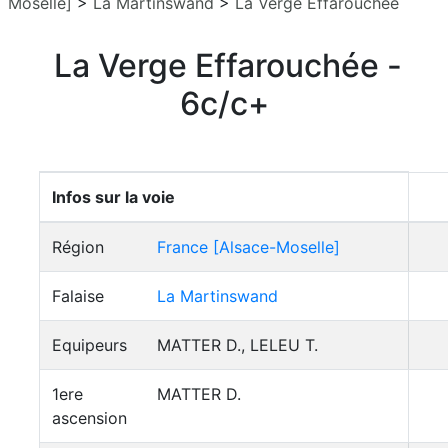
Moselle]
>
La Martinswand
>
La Verge Effarouchée
La Verge Effarouchée -
6c/c+
Infos sur la voie
Région
France [Alsace-Moselle]
Falaise
La Martinswand
Equipeurs
MATTER D., LELEU T.
1ere
MATTER D.
ascension