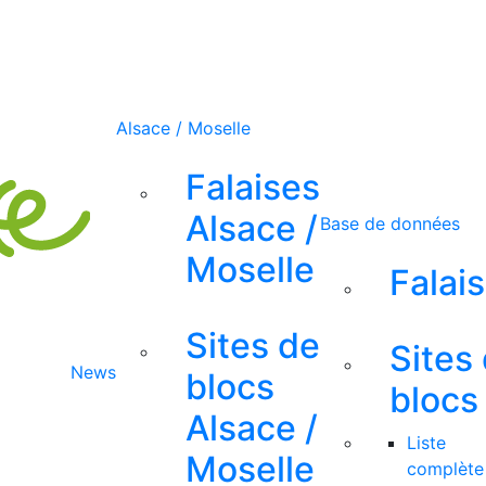
Alsace / Moselle
Falaises
Alsace /
Base de données
Moselle
Falai
Sites de
Sites
News
blocs
blocs
Alsace /
Liste
Moselle
complète