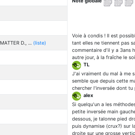
Note globale
Voie à condis ! Il est possi
MATTER D., ...
(liste)
tant elles ne tiennent pas
commentaire d'il y a 3ans hé
autre jour, à la fraîche le so
TL
J'ai vraiment du mal à me so
semble que depuis cette main
chercher l'inversée dont tu p
alex
Si quelqu'un a les méthode
petite inversée main gauch
dessous, je talonne pied dr
puis dynamise (crux?) sur l
droite sur une grosse vertica