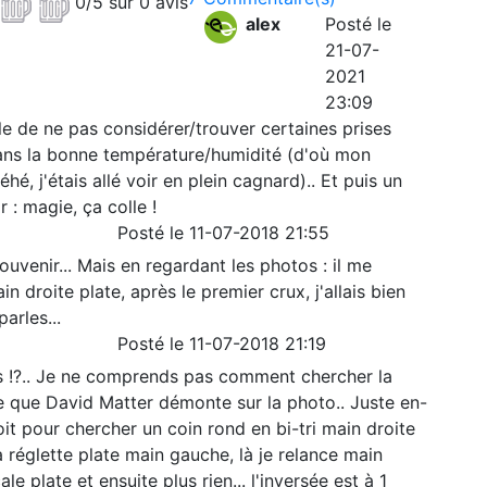
0/5 sur 0 avis
alex
Posté le
21-07-
2021
23:09
ble de ne pas considérer/trouver certaines prises
 sans la bonne température/humidité (d'où mon
hé, j'étais allé voir en plein cagnard).. Et puis un
ir : magie, ça colle !
Posté le 11-07-2018 21:55
uvenir... Mais en regardant les photos : il me
 droite plate, après le premier crux, j'allais bien
arles...
Posté le 11-07-2018 21:19
s !?.. Je ne comprends pas comment chercher la
e que David Matter démonte sur la photo.. Juste en-
oit pour chercher un coin rond en bi-tri main droite
a réglette plate main gauche, là je relance main
le plate et ensuite plus rien... l'inversée est à 1