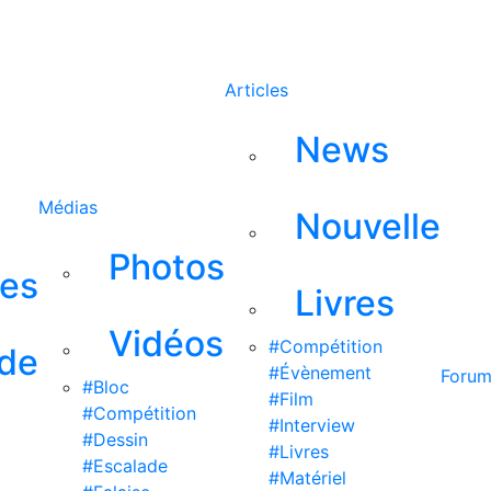
Rechercher
Articles
News
Médias
Nouvelle
Photos
ses
Livres
Vidéos
#Compétition
 de
#Évènement
Foru
#Bloc
#Film
#Compétition
#Interview
#Dessin
#Livres
#Escalade
#Matériel