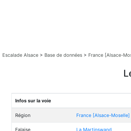
Escalade Alsace
>
Base de données
>
France [Alsace-Mos
L
Infos sur la voie
Région
France [Alsace-Moselle]
Falaise
La Martinswand