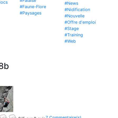
#Falaise
locs
#News
#Faune-Flore
#Nidification
#Paysages
#Nouvelle
#Offre d'emploi
#Stage
#Training
#Web
 8b
7 Commentaire(s)