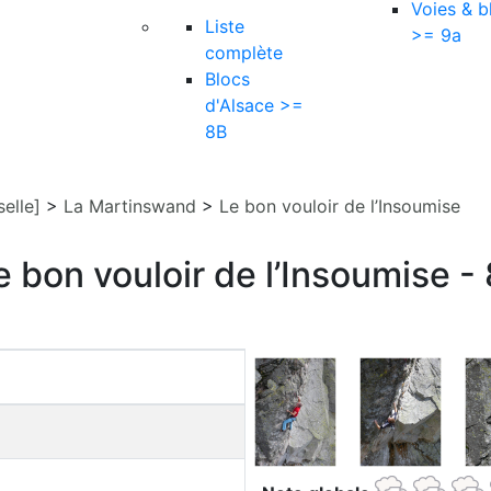
Voies & b
Liste
>= 9a
complète
Blocs
d'Alsace >=
8B
elle]
>
La Martinswand
>
Le bon vouloir de l’Insoumise
e bon vouloir de l’Insoumise -