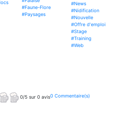
#Falaise
locs
#News
#Faune-Flore
#Nidification
#Paysages
#Nouvelle
#Offre d'emploi
#Stage
#Training
#Web
0 Commentaire(s)
0/5 sur 0 avis