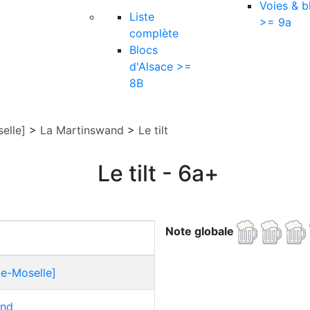
Voies & b
Liste
>= 9a
complète
Blocs
d'Alsace >=
8B
elle]
>
La Martinswand
>
Le tilt
Le tilt - 6a+
Note globale
ce-Moselle]
and