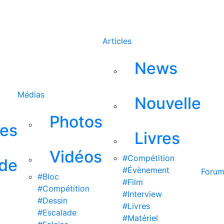
Rechercher
Articles
News
Médias
Nouvelle
Photos
ses
Livres
Vidéos
#Compétition
 de
#Évènement
Foru
#Bloc
#Film
#Compétition
#Interview
#Dessin
#Livres
#Escalade
#Matériel