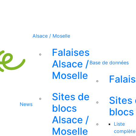
Alsace / Moselle
Falaises
Alsace /
Base de données
Moselle
Falai
Sites de
Sites
News
blocs
blocs
Alsace /
Liste
Moselle
complète