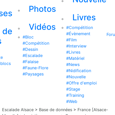
Photos
ises
Livres
Vidéos
#Compétition
s de
#Évènement
For
#Bloc
s
#Film
#Compétition
#Interview
#Dessin
#Livres
#Escalade
te
#Matériel
#Falaise
 blocs
#News
#Faune-Flore
#Nidification
#Paysages
#Nouvelle
#Offre d'emploi
#Stage
#Training
#Web
Escalade Alsace
>
Base de données
>
France [Alsace-