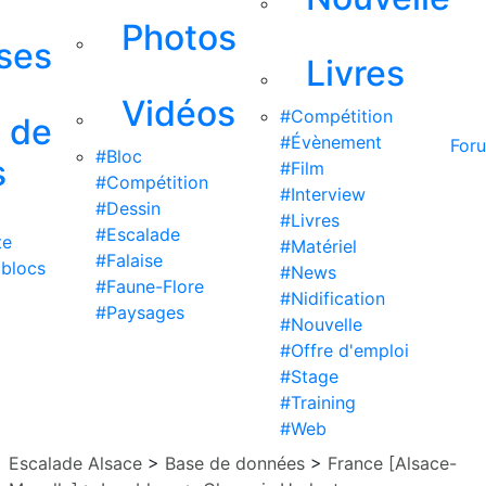
Photos
ises
Livres
Vidéos
#Compétition
s de
#Évènement
For
#Bloc
s
#Film
#Compétition
#Interview
#Dessin
#Livres
#Escalade
te
#Matériel
#Falaise
 blocs
#News
#Faune-Flore
#Nidification
#Paysages
#Nouvelle
#Offre d'emploi
#Stage
#Training
#Web
Escalade Alsace
>
Base de données
>
France [Alsace-