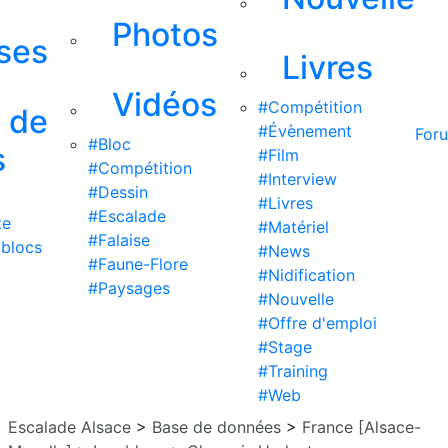
Photos
ises
Livres
Vidéos
#Compétition
s de
#Évènement
For
#Bloc
s
#Film
#Compétition
#Interview
#Dessin
#Livres
#Escalade
te
#Matériel
#Falaise
 blocs
#News
#Faune-Flore
#Nidification
#Paysages
#Nouvelle
#Offre d'emploi
#Stage
#Training
#Web
Escalade Alsace
>
Base de données
>
France [Alsace-