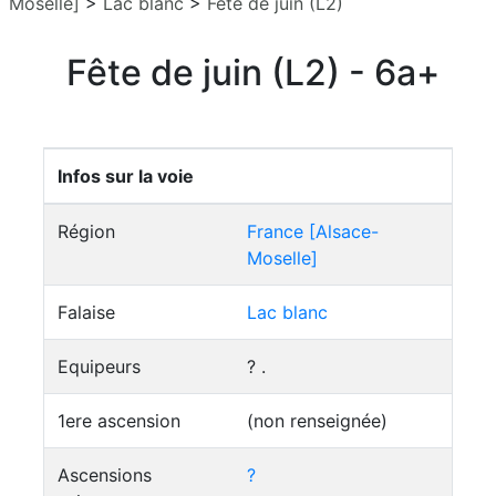
Moselle]
>
Lac blanc
>
Fête de juin (L2)
Fête de juin (L2) - 6a+
Infos sur la voie
Région
France [Alsace-
Moselle]
Falaise
Lac blanc
Equipeurs
? .
1ere ascension
(non renseignée)
Ascensions
?