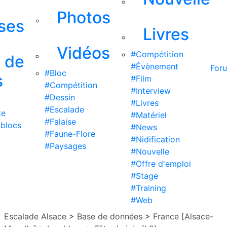
Photos
ises
Livres
Vidéos
#Compétition
s de
#Évènement
For
#Bloc
s
#Film
#Compétition
#Interview
#Dessin
#Livres
#Escalade
te
#Matériel
#Falaise
 blocs
#News
#Faune-Flore
#Nidification
#Paysages
#Nouvelle
#Offre d'emploi
#Stage
#Training
#Web
Escalade Alsace
>
Base de données
>
France [Alsace-