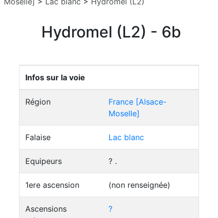
Moselle]
>
Lac blanc
>
Hydromel (L2)
Hydromel (L2) - 6b
Infos sur la voie
Région
France [Alsace-
Moselle]
Falaise
Lac blanc
Equipeurs
? .
1ere ascension
(non renseignée)
Ascensions
?