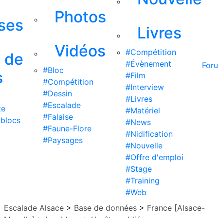
Photos
ises
Livres
Vidéos
#Compétition
s de
#Évènement
For
#Bloc
s
#Film
#Compétition
#Interview
#Dessin
#Livres
#Escalade
te
#Matériel
#Falaise
 blocs
#News
#Faune-Flore
#Nidification
#Paysages
#Nouvelle
#Offre d'emploi
#Stage
#Training
#Web
Escalade Alsace
>
Base de données
>
France [Alsace-