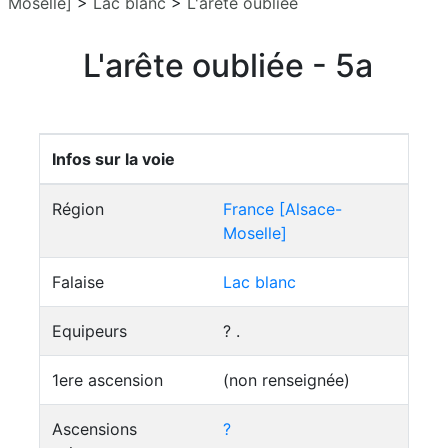
Moselle]
>
Lac blanc
>
L'arête oubliée
L'arête oubliée - 5a
Infos sur la voie
Région
France [Alsace-
Moselle]
Falaise
Lac blanc
Equipeurs
? .
1ere ascension
(non renseignée)
Ascensions
?