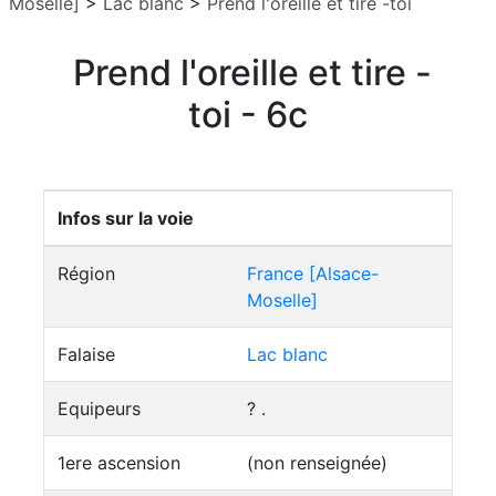
Moselle]
>
Lac blanc
>
Prend l'oreille et tire -toi
Prend l'oreille et tire -
toi - 6c
Infos sur la voie
Région
France [Alsace-
Moselle]
Falaise
Lac blanc
Equipeurs
? .
1ere ascension
(non renseignée)