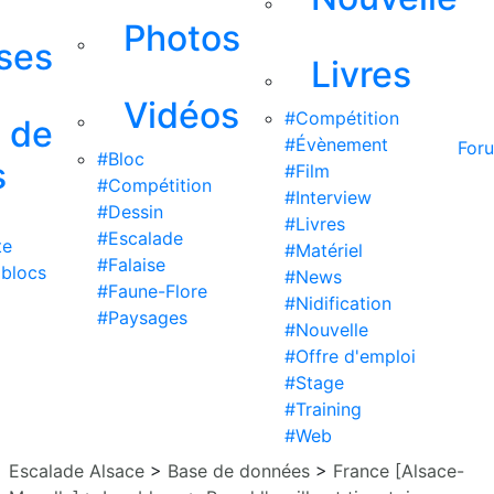
Photos
ises
Livres
Vidéos
#Compétition
s de
#Évènement
For
#Bloc
s
#Film
#Compétition
#Interview
#Dessin
#Livres
#Escalade
te
#Matériel
#Falaise
 blocs
#News
#Faune-Flore
#Nidification
#Paysages
#Nouvelle
#Offre d'emploi
#Stage
#Training
#Web
Escalade Alsace
>
Base de données
>
France [Alsace-