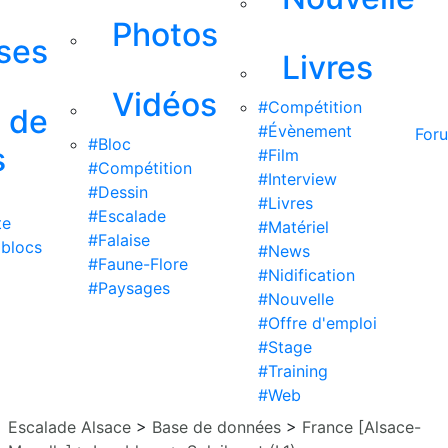
Photos
ises
Livres
Vidéos
#Compétition
s de
#Évènement
For
#Bloc
s
#Film
#Compétition
#Interview
#Dessin
#Livres
#Escalade
te
#Matériel
#Falaise
 blocs
#News
#Faune-Flore
#Nidification
#Paysages
#Nouvelle
#Offre d'emploi
#Stage
#Training
#Web
Escalade Alsace
>
Base de données
>
France [Alsace-